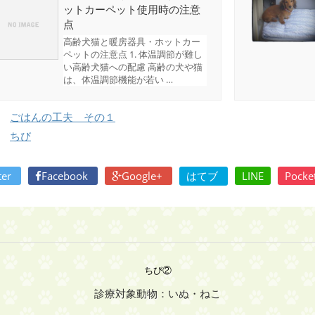
ットカーペット使用時の注意
点
高齢犬猫と暖房器具・ホットカー
ペットの注意点 1. 体温調節が難し
い高齢犬猫への配慮 高齢の犬や猫
は、体温調節機能が若い …
ごはんの工夫 その１
ちび
ter
Facebook
Google+
はてブ
LINE
Pocke
ちび②
診療対象動物：いぬ・ねこ