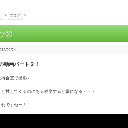
>
>
ム
ブログ
び②
012/09/24
の動画パート２！
は待合室で撮影♪
てと甘えてくるのにある程度すると嫌になる・・・
ぐれですねー！！