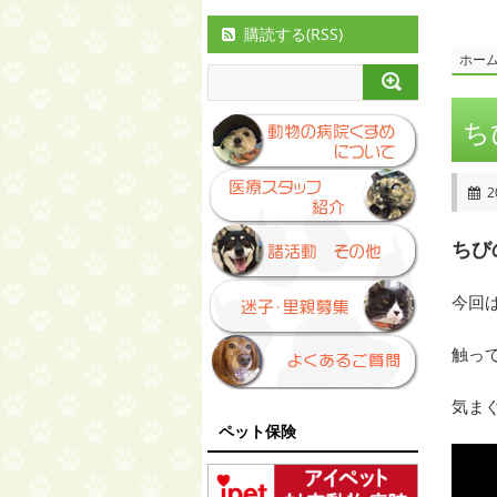
購読する(RSS)
ホー
ち
2
ちび
今回
触っ
気ま
ペット保険