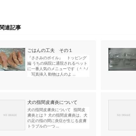
関連記事
ごはんの工夫 その１
『ささみのボイル』 トッピング
編 うちの病院に通院されるペット
に一番人気のメニューです（＾＾/
写真挿入 動物は人のよ …
犬の指間皮膚炎について
犬の指間皮膚炎について 指間皮
膚炎とは？ 犬の指間皮膚炎は、犬
の足の指の間に炎症が生じる皮膚
トラブルの一つ …