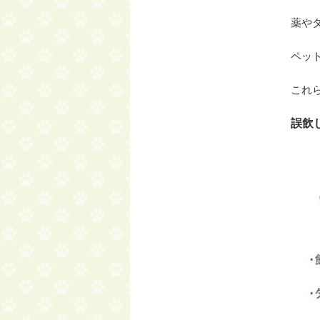
薬や
ペッ
これ
誤飲