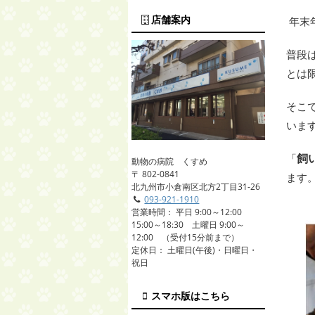
店舗案内
年末
普段
とは
そこ
いま
飼
「
動物の病院 くすめ
〒 802-0841
ます
北九州市小倉南区北方2丁目31-26
093-921-1910
営業時間： 平日 9:00～12:00
15:00～18:30 土曜日 9:00～
12:00 （受付15分前まで）
定休日： 土曜日(午後)・日曜日・
祝日
スマホ版はこちら