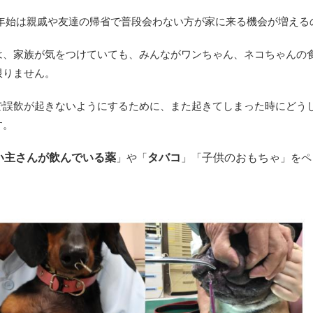
年始は親戚や友達の帰省で普段会わない方が家に来る機会が増える
は、家族が気をつけていても、みんながワンちゃん、ネコちゃんの
限りません。
で誤飲が起きないようにするために、また起きてしまった時にどう
す。
い主さんが飲んでいる薬
タバコ
子供のおもちゃ
」や「
」「
」をペ
。