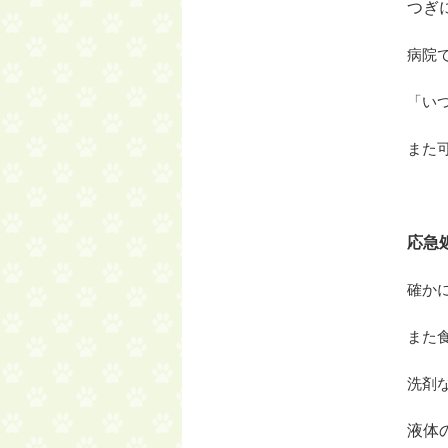
つぎ
病院
「い
また
応急
確か
また
洗剤
液体