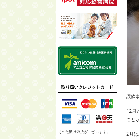
取り扱いクレジットカード
誤飲
12
こと
その他数社取扱がございます。
2月