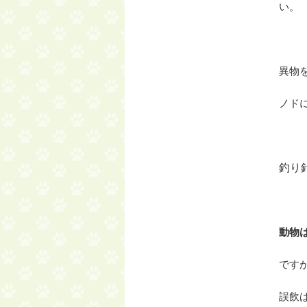
い。
異物
ノド
釣り
動物
です
誤飲