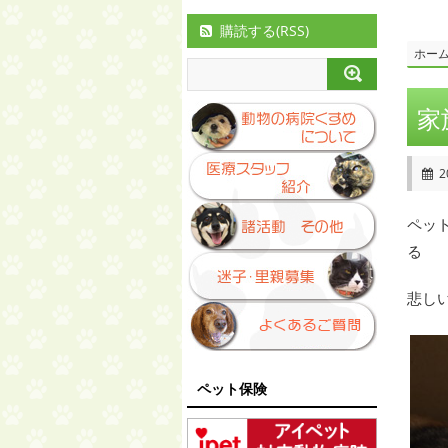
購読する(RSS)
ホー
家
2
ペッ
る
悲し
ペット保険