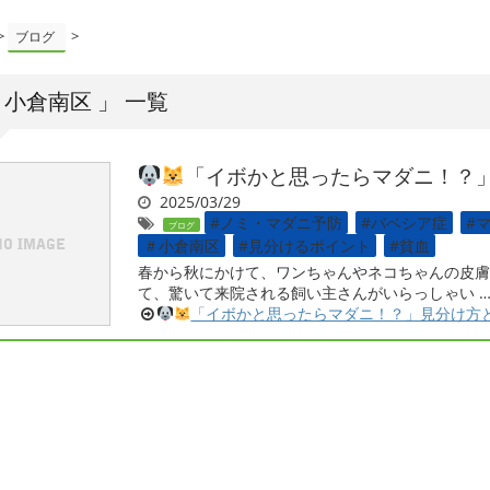
>
>
ブログ
＃小倉南区 」 一覧
「イボかと思ったらマダニ！？
2025/03/29
#ノミ・マダニ予防
,
#バベシア症
,
#
ブログ
＃小倉南区
,
#見分けるポイント
,
#貧血
春から秋にかけて、ワンちゃんやネコちゃんの皮膚
て、驚いて来院される飼い主さんがいらっしゃい 
「イボかと思ったらマダニ！？」見分け方