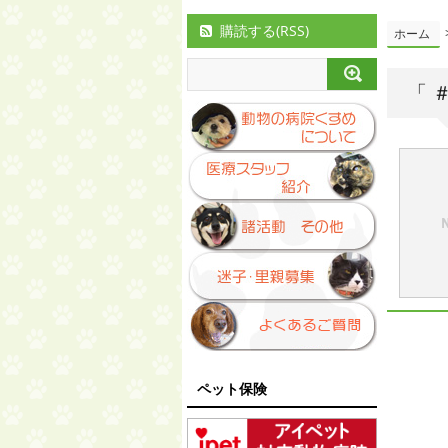
購読する(RSS)
ホーム
「 
ペット保険